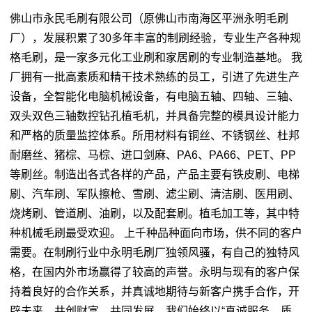
佛山市永民毛刷有限公司（原佛山市南海区平洲永明毛刷
厂），发展积累了30多年丰富的制刷经验，专业生产各种规
格毛刷，是一家多元化工业刷和家居刷的专业制造基地。 我
厂拥有一批高素质和精干技术熟练的员工，引进了先进生产
设备，全智能化电脑机械设备，有电脑五轴、四轴、三轴、
双头双色三轴数控钻孔植毛机，并具备完整的模具设计能力
和严格的质量监控体系。所用材料有铜丝、不锈钢丝、杜邦
耐磨丝、猪棕、马棕、进口剑麻、PA6、PA66、PET、PP
等刷丝。制造出各式各样的产品，产品主要有铁皮刷、电梯
刷、汽车刷、军队擦枪、雪刷、滤尘刷、清洁刷、医用刷、
烧烤刷、管道刷、油刷，以及配套刷。植毛加工等，其中特
种机械毛刷最受欢迎。 上千种品种面向市场，供不同的客户
需要。在制刷行业中永明毛刷厂独领风骚，有自己的独特风
格，在国内外市场赢得了较高的声誉。永明与现有的客户保
持着良好的合作关系，并真诚地期待与新客户携手合作，开
辟未来，共创财富，共同发展。我们始终以“真诚服务，质