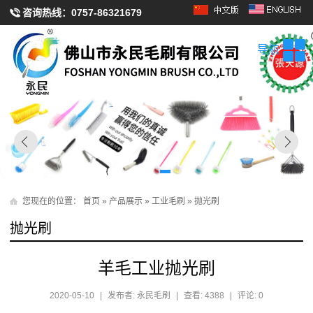
咨询热线：
0757-86321679
导航
您现在的位置：
首页
»
产品展示
»
工业毛刷
»
抛光刷
抛光刷
羊毛工业抛光刷
2020-05-10
|
发布者: 永民毛刷
|
查看: 4388
|
评论: 0