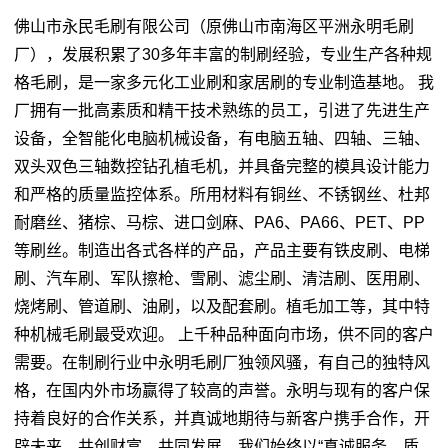
佛山市永民毛刷有限公司（原佛山市南海区平洲永明毛刷
厂），发展积累了30多年丰富的制刷经验，专业生产各种规
格毛刷，是一家多元化工业刷和家居刷的专业制造基地。 我
厂拥有一批高素质和精干技术熟练的员工，引进了先进生产
设备，全智能化电脑机械设备，有电脑五轴、四轴、三轴、
双头双色三轴数控钻孔植毛机，并具备完整的模具设计能力
和严格的质量监控体系。所用材料有铜丝、不锈钢丝、杜邦
耐磨丝、猪棕、马棕、进口剑麻、PA6、PA66、PET、PP
等刷丝。制造出各式各样的产品，产品主要有铁皮刷、电梯
刷、汽车刷、军队擦枪、雪刷、滤尘刷、清洁刷、医用刷、
烧烤刷、管道刷、油刷，以及配套刷。植毛加工等，其中特
种机械毛刷最受欢迎。 上千种品种面向市场，供不同的客户
需要。在制刷行业中永明毛刷厂独领风骚，有自己的独特风
格，在国内外市场赢得了较高的声誉。永明与现有的客户保
持着良好的合作关系，并真诚地期待与新客户携手合作，开
辟未来，共创财富，共同发展。我们始终以“真诚服务，质