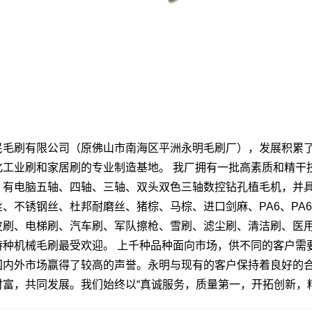
民毛刷有限公司（原佛山市南海区平洲永明毛刷厂），发展积累了
化工业刷和家居刷的专业制造基地。 我厂拥有一批高素质和精干
，有电脑五轴、四轴、三轴、双头双色三轴数控钻孔植毛机，并
、不锈钢丝、杜邦耐磨丝、猪棕、马棕、进口剑麻、PA6、PA6
皮刷、电梯刷、汽车刷、军队擦枪、雪刷、滤尘刷、清洁刷、医
特种机械毛刷最受欢迎。 上千种品种面向市场，供不同的客户需
国内外市场赢得了较高的声誉。永明与现有的客户保持着良好的
财富，共同发展。我们始终以“真诚服务，质量第一，开拓创新，