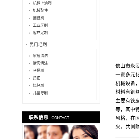
机械上油刷
机械配件
圆盘刷
工业牙刷
客户定制
民用毛刷
家居清洁
厨房清洁
佛山市永
马桶刷
一家多元
扫把
机械设备
烧烤刷
材料有铜丝
儿童牙刷
主要有铁
等，其中
联系信息
风格，在
CONTACT
来，共创