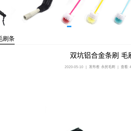
毛刷条
双坑铝合金条刷 毛
2020-05-10
|
发布者: 永民毛刷
|
查看: 