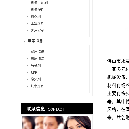
机械上油刷
机械配件
圆盘刷
工业牙刷
客户定制
民用毛刷
家居清洁
厨房清洁
佛山市永
马桶刷
一家多元
扫把
机械设备
烧烤刷
材料有铜丝
儿童牙刷
主要有铁
等，其中
联系信息
风格，在
CONTACT
来，共创