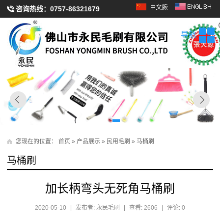
咨询热线：
0757-86321679
导航
您现在的位置：
首页
»
产品展示
»
民用毛刷
»
马桶刷
马桶刷
加长柄弯头无死角马桶刷
2020-05-10
|
发布者: 永民毛刷
|
查看: 2606
|
评论: 0