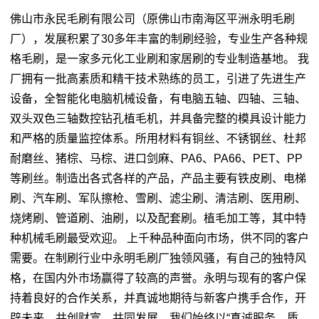
佛山市永民毛刷有限公司（原佛山市南海区平洲永明毛刷
厂），发展积累了30多年丰富的制刷经验，专业生产各种规
格毛刷，是一家多元化工业刷和家居刷的专业制造基地。 我
厂拥有一批高素质和精干技术熟练的员工，引进了先进生产
设备，全智能化电脑机械设备，有电脑五轴、四轴、三轴、
双头双色三轴数控钻孔植毛机，并具备完整的模具设计能力
和严格的质量监控体系。所用材料有铜丝、不锈钢丝、杜邦
耐磨丝、猪棕、马棕、进口剑麻、PA6、PA66、PET、PP
等刷丝。制造出各式各样的产品，产品主要有铁皮刷、电梯
刷、汽车刷、军队擦枪、雪刷、滤尘刷、清洁刷、医用刷、
烧烤刷、管道刷、油刷，以及配套刷。植毛加工等，其中特
种机械毛刷最受欢迎。 上千种品种面向市场，供不同的客户
需要。在制刷行业中永明毛刷厂独领风骚，有自己的独特风
格，在国内外市场赢得了较高的声誉。永明与现有的客户保
持着良好的合作关系，并真诚地期待与新客户携手合作，开
辟未来，共创财富，共同发展。我们始终以“真诚服务，质